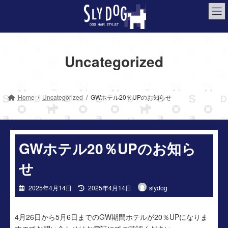
コ
ナ
ン
ビ
テ
ゲ
ン
ー
ツ
シ
Uncategorized
へ
ョ
ス
ン
キ
に
ッ
移
Home
Uncategorized
GWホテル20％UPのお知らせ
プ
動
GWホテル20％UPのお知ら
せ
最
2025年4月14日
2025年4月14日
slydog
終
更
新
4月26日から5月6日までのGW期間ホテルが20％UPになりま
日