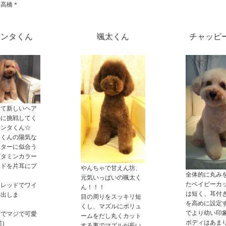
ト高橋＊
ァンタくん
颯太くん
チャッピ
めて新しいヘア
ルに挑戦してく
ァンタくん☆
タくんの陽気な
クターに似合う
ビタミンカラー
ッドを片耳にプ
やんちゃで甘えん坊、
全体的に丸み
元気いっぱいの颯太く
たベイビーカ
ドレッドでワイ
ん！！！
は短く、耳付
も出しま
目の周りをスッキリ短
を高めに設定
！
くし、マズルにボリュ
でより幼い印
きでマジで可愛
ームをだし丸くカット
ボディはあま
)
する事でマズルが長い