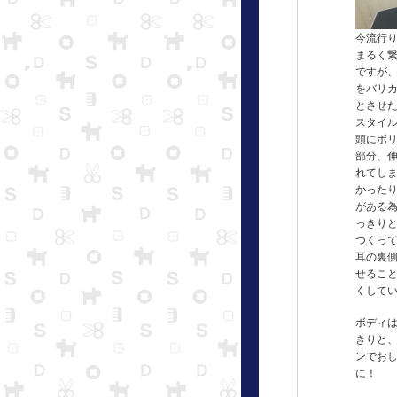
今流行
まるく
ですが
をバリ
とさせ
スタイ
頭にボ
部分、
れてし
かった
がある
っきり
つくっ
耳の裏
せるこ
くして
ボディ
きりと
ンでお
に！