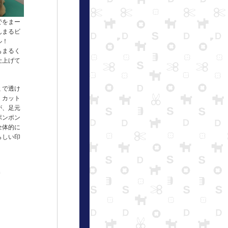
でをまー
んまるビ
ル！
もまるく
仕上げて
ミで透け
くカット
が、足元
ポンポン
全体的に
らしい印
＊