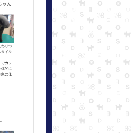
ちゃん
んわりつ
スタイル
ミでカッ
全体的に
印象に仕
ん