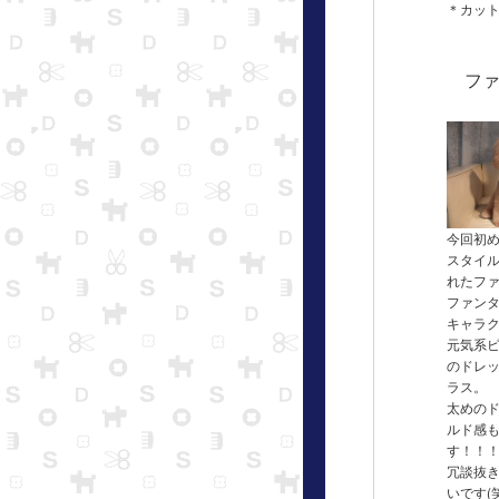
＊カッ
フ
今回初
スタイ
れたフ
ファン
キャラ
元気系
のドレ
ラス。
太めの
ルド感
す！！
冗談抜
いです(笑