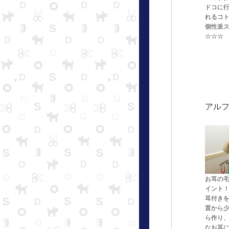
ドコに
れるコ
個性派
☆☆☆
アル
お耳の
イント
耳付き
置から
ら作り
なお耳