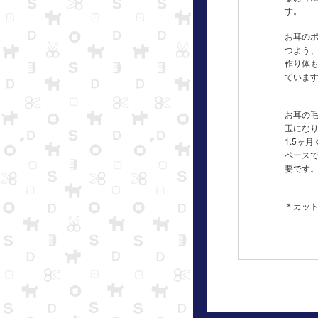
す。
お耳の
つよう
作り体
ていま
お耳の
玉になり
1.5ヶ
ペース
要です
＊カッ