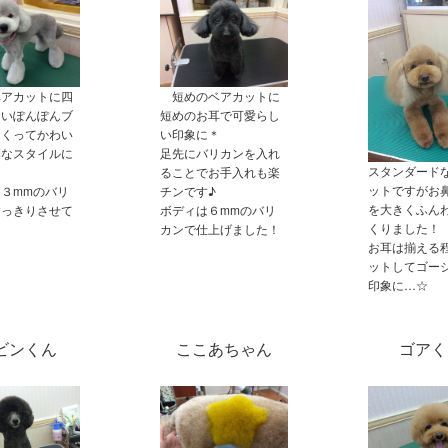
ベアカットに四
短めのベアカットに
るいぽんぽんブ
短めのお耳で可愛らし
つくってかわい
い印象に＊
落なスタイルに
足先にバリカンを入れ
スタンダード
ることでお手入れも楽
ットですがお
３mmのバリ
チンです♪
を大きくふん
すっきりさせて
ボディは６mmのバリ
くりました！
。
カンで仕上げました！
お耳は揃える
ットしてゴー
印象に…☆
ビンくん
ここあちゃん
ゴアく