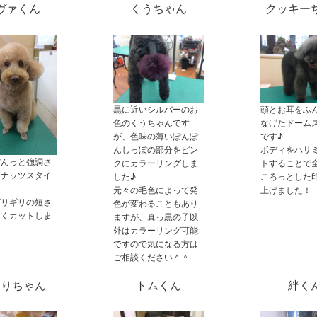
ヴァくん
くうちゃん
クッキー
黒に近いシルバーのお
頭とお耳をふ
色のくうちゃんです
なげたドーム
が、色味の薄いぽんぽ
です♪
んしっぽの部分をピン
ボディをハサ
ぽんっと強調さ
クにカラーリングしま
トすることで
ーナッツスタイ
した♪
ころっとした
！
元々の毛色によって発
上げました！
ギリギリの短さ
色が変わることもあり
るくカットしま
ますが、真っ黒の子以
外はカラーリング可能
ですので気になる方は
ご相談ください＾＾
んりちゃん
トムくん
絆く