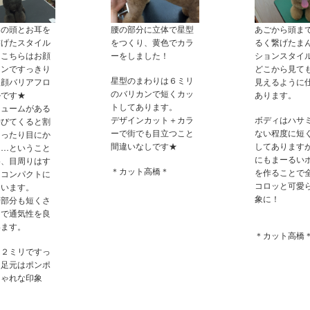
りの頭とお耳を
腰の部分に立体で星型
あごから頭ま
繋げたスタイル
をつくり、黄色でカラ
るく繋げたま
、こちらはお顔
ーをしました！
ションスタイ
カンですっきり
どこから見て
星型のまわりは６ミリ
た顔バリアフロ
見えるように
のバリカンで短くカッ
ルです★
あります。
トしてあります。
リュームがある
デザインカット＋カラ
ボディはハサ
伸びてくると割
ーで街でも目立つこと
ない程度に短
まったり目にか
間違いなしです★
してあります
り…ということ
にもまーるい
為、目周りはす
＊カット高橋＊
を作ることで
とコンパクトに
コロッと可愛
ています。
象に！
側部分も短くさ
とで通気性を良
います。
＊カット高橋
は２ミリですっ
、足元はポンポ
しゃれな印象