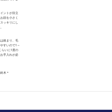
ポイントが目立
、お顔を小さく
もスッキリにし
す。
毛は絡まり、毛
やすいので1～
月くらいに1度の
でお手入れが必
。
ト鈴木＊