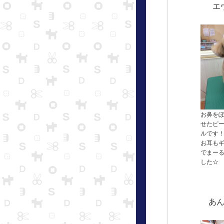
エ
お鼻を
せたピ
ルです
お耳も
でまー
した☆
あ