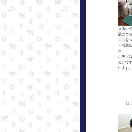
まるい
肢にま
レスを
くお洒
☆
ボディは
カンで
います
ロ