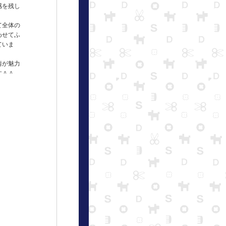
感を残し
て全体の
わせてふ
ていま
情が魅力
す＾＾