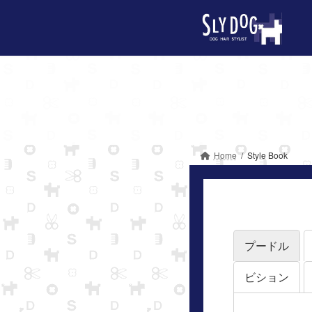
コ
ナ
ン
ビ
テ
ゲ
ン
ー
ツ
シ
へ
ョ
ス
ン
キ
に
ッ
移
Home
Style Book
プ
動
プードル
ビション