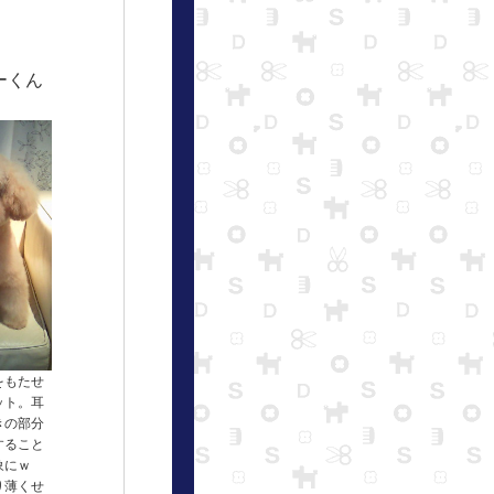
ーくん
をもたせ
ット。耳
きの部分
すること
象にｗ
り薄くせ