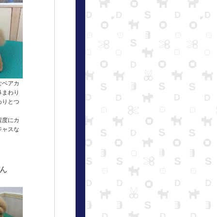
なベアカ
鼻まわり
わりとつ
程度にカ
ジャスな
ん